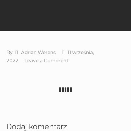
By
Adrian Werens
11 września,
on
2022
Leave a Comment
Koncert
Kwartet
Wiejski
Dodaj komentarz